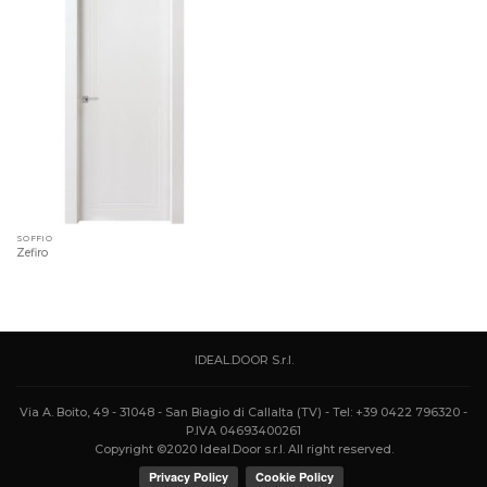
SOFFIO
Zefiro
IDEAL.DOOR S.r.l.
Via A. Boito, 49 - 31048 - San Biagio di Callalta (TV) - Tel: +39 0422 796320 -
P.IVA 04693400261
Copyright ©2020 Ideal.Door s.r.l. All right reserved.