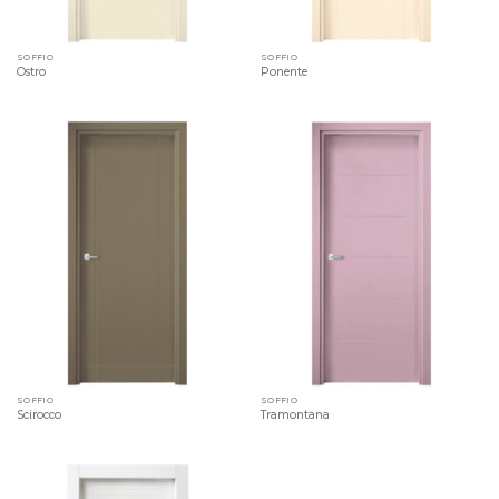
SOFFIO
SOFFIO
Ostro
Ponente
SOFFIO
SOFFIO
Scirocco
Tramontana