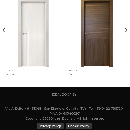
INCISA
INCISA
Traccia
Dado
IDEAL.DOOR S.r.l.
Via A. Boito, 49 - 31048 - San Biagio di Callalta (TV) - Tel: +39 0422 796320 -
P.IVA 04693400261
Copyright ©2020 Ideal.Door s.r.l. All right reserved.