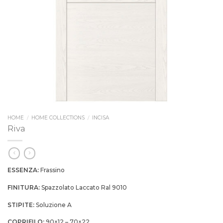
HOME
/
HOME COLLECTIONS
/
INCISA
Riva
ESSENZA:
Frassino
FINITURA:
Spazzolato Laccato Ral 9010
STIPITE:
Soluzione A
COPRIFILO:
90×12 – 70×22