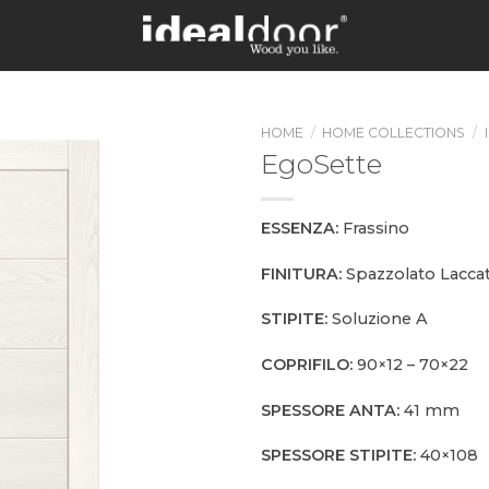
HOME
/
HOME COLLECTIONS
/
EgoSette
ESSENZA:
Frassino
FINITURA:
Spazzolato Lacca
STIPITE:
Soluzione A
COPRIFILO:
90×12 – 70×22
SPESSORE ANTA:
41 mm
SPESSORE STIPITE:
40×108