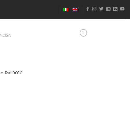
INCISA
to Ral 9010