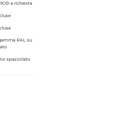
ICO:
a richiesta
cluse
clusa
 gamma RAL su
lato
ino spazzolato