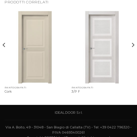
PRODOTTI CORRELATI
PANTOGRAFATI
PANTOGRAFATI
Cork
3/P F
IDEAL.DOOR S.r.l.
Via A. Boito, 49 - 31048 - San Biagio di Callalta (TV) - Tel: +39 0422 796320 -
P.IVA 04693400261