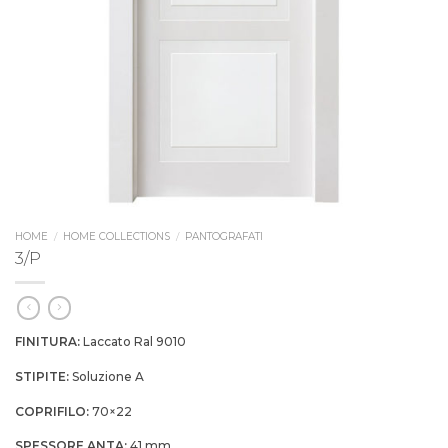
HOME
/
HOME COLLECTIONS
/
PANTOGRAFATI
3/P
FINITURA:
Laccato Ral 9010
STIPITE:
Soluzione A
COPRIFILO:
70×22
SPESSORE ANTA:
41 mm