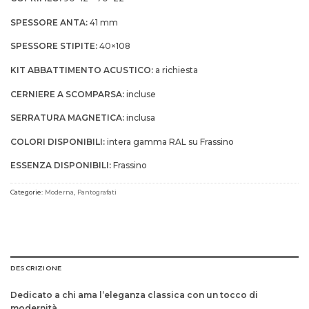
SPESSORE ANTA:
41 mm
SPESSORE STIPITE:
40×108
KIT ABBATTIMENTO ACUSTICO:
a richiesta
CERNIERE A SCOMPARSA:
incluse
SERRATURA MAGNETICA:
inclusa
COLORI DISPONIBILI:
intera gamma RAL su Frassino
ESSENZA DISPONIBILI:
Frassino
Categorie:
Moderna
,
Pantografati
DESCRIZIONE
Dedicato a chi ama l’eleganza classica con un tocco di
modernità.