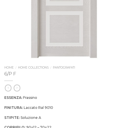
HOME
/
HOME COLLECTIONS
/
PANTOGRAFATI
6/P F
ESSENZA:
Frassino
FINITURA:
Laccato Ral 9010
STIPITE:
Soluzione A
COPRIFILO:
90×12 – 70×22