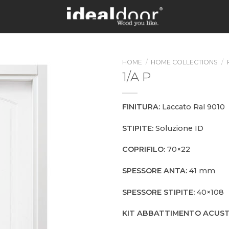
HOME
/
HOME COLLECTIONS
/
1/A P
FINITURA:
Laccato Ral 9010
STIPITE:
Soluzione ID
COPRIFILO:
70×22
SPESSORE ANTA:
41 mm
SPESSORE STIPITE:
40×108
KIT ABBATTIMENTO ACUST